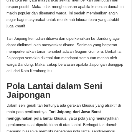
disangka ternyata masyarakat sekitar memberikan sambutan dan
respon positif. Maka tidak mengherankan apabila kesenian daerah ini
makin populer dan disenangi warga. Ini seolah memberikan angin
segar bagi masyarakat untuk menikmati hiburan baru yang atraktif
juga kreatif.
Tari Jaipong kemudian dibawa dan diperkenalkan ke Bandung agar
dapat dinikmati oleh masyarakat disana. Seniman yang berperan
memperkenalkan tarian tersebut adalah Gugum Gumbira. Berkat ia,
Jaipongan semakin dikenal dan mendapat sambutan meriah oleh
warga Bandung. Maka, cukup beralasan apabila Jaipongan dianggap
asli dari Kota Kembang itu.
Pola Lantai dalam Seni
Jaipongan
Dalam seni gerak tari tentunya ada gerakan khusus yang atraktif di
mata para penikmatnya.
Tari Jaipong dari Jawa Barat
menggunakan pola lantai
khusus, yaitu pola yang menunjukkan
gerakannya saat dipraktekkan di atas lantai. Berbagai tari daerah
memang biasanya memiliki penerapan pola lantai sendiri-sendiri.