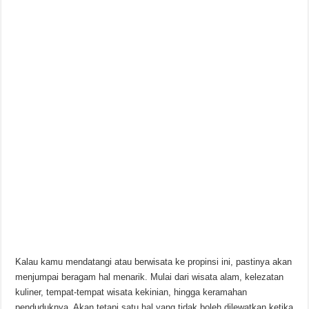
Kalau kamu mendatangi atau berwisata ke propinsi ini, pastinya akan
menjumpai beragam hal menarik. Mulai dari wisata alam, kelezatan
kuliner, tempat-tempat wisata kekinian, hingga keramahan
penduduknya. Akan tetapi satu hal yang tidak boleh dilewatkan ketika