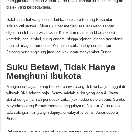
menggunakan bahasa Sunda. Akan tetapi bahasa ini memiliki ragam
dialek yang berbeda-beda.
Salah satu hal yang identik ketika berbicara tentang Pasundan
adalah kulinernya. Wisata kuliner menjadi sesuatu yang sangat
digemari oleh para wisatawan. Kelezatan masakah khas seperti
karedok, nasi timbel, tutug oncom, hingga jajanan-jajanan tradisional
menjadi magnet tersendiri. Kesenian serta budaya seperti tari
Jaipong serta angklung juga jadi kekuatan masyarakat Sunda.
Suku Betawi, Tidak Hanya
Menghuni Ibukota
Mungkin sebagian orang berpikir bahwa orang Betawi hanya tinggal di
wilayah DKI Jakarta saja. Betawi adalah
suku yang ada di Jawa
Barat
dengan jumlah penduduk terbanyak kedua setelah etnis Sunda.
Mayoritas orang Betawi memang tinggalnya di Jakarta. Akan tetapi
ada sebagian lain yang hidupnya di wilayah provinsi Jabar seperti
Bogor.
Betawi juga memiliki sejarah sangat panjang sejak masa kerajaan.